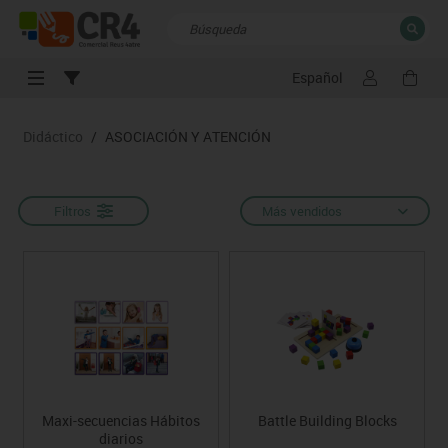
Español
CERRAR
Resultados de la búsqueda
Didáctico
/
ASOCIACIÓN Y ATENCIÓN
Filtros
Más vendidos
Maxi-secuencias Hábitos
Battle Building Blocks
diarios