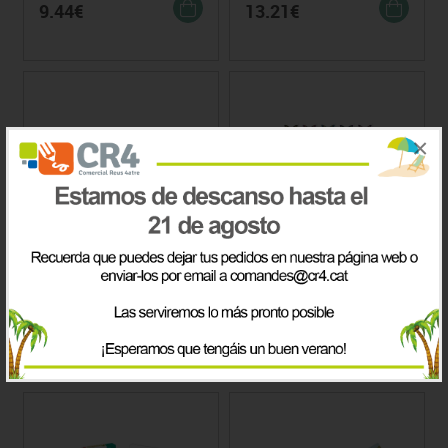
9.44€
13.21€
×
FEELIX & FAY - LÍMITES Y
MEMOGAME IMPOSIBLE
SECRETOS
Precio
Precio
85.75€
Consultar