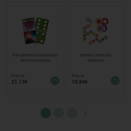
Natudominos maravillas
Dominó atención
de la naturaleza
selectiva
Precio
Precio
21.13€
18.84€
1
2
3