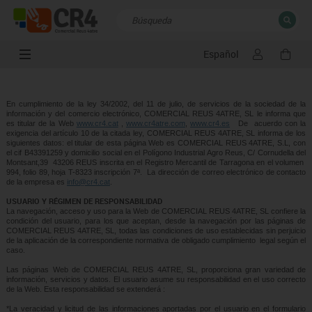
Español
CERRAR
Resultados de la búsqueda
En cumplimiento de la ley 34/2002, del 11 de julio, de servicios de la sociedad de la
información y del comercio electrónico, COMERCIAL REUS 4ATRE, SL le informa que
es titular de la Web
www.cr4.cat
,
www.cr4atre.com
,
www.cr4.es
De acuerdo con la
exigencia del artículo 10 de la citada ley, COMERCIAL REUS 4ATRE, SL informa de los
siguientes datos: el titular de esta página Web es COMERCIAL REUS 4ATRE, S.L, con
el cif B43391259 y domicilio social en el Polígono Industrial Agro Reus, C/ Cornudella del
Montsant,39 43206 REUS inscrita en el Registro Mercantil de Tarragona en el volumen
994, folio 89, hoja T-8323 inscripción 7ª. La dirección de correo electrónico de contacto
de la empresa es
info@cr4.cat
.
USUARIO Y RÉGIMEN DE RESPONSABILIDAD
La navegación, acceso y uso para la Web de COMERCIAL REUS 4ATRE, SL confiere la
condición del usuario, para los que aceptan, desde la navegación por las páginas de
COMERCIAL REUS 4ATRE, SL, todas las condiciones de uso establecidas sin perjuicio
de la aplicación de la correspondiente normativa de obligado cumplimiento legal según el
caso.
Las páginas Web de COMERCIAL REUS 4ATRE, SL, proporciona gran variedad de
información, servicios y datos. El usuario asume su responsabilidad en el uso correcto
de la Web. Esta responsabilidad se extenderá :
*La veracidad y licitud de las informaciones aportadas por el usuario en el formulario