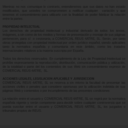
Mientras no nos comunique lo contrario, entenderemos que sus datos no han estado
modificados, que ustedes se comprometen a notificar cualquier variación y que
tenemos el consentimiento para utilizarlo con la finalidad de poder fidelizar la relación
entre la partes.
PROPIEDAD INTELECTUAL
Los derechos de propiedad intelectual y industrial derivado de todos los textos,
imágenes, a sin como de los medios y formas de presentación y montaje de sus páginas
pertenecen, para sí o cesionaria, a COMERCIAL REUS 4ATRE, SL. Serán, por tanto
obras protegidas con propiedad intelectual por orden jurídico español, siendo aplicables
tanto la normativa española y comunitaria en este ámbito, como los tratados
internacionales relativos a la materia suscripta por España.
Todos los derechos reservados. En cumplimiento de la Ley de Propiedad Intelectual se
prohíbe expresamente la reproducción, distribución, comunicación pública y utilización,
de la totalidad o parte del los contenidos de sus Web sin consentimiento expreso de
COMERCIAL REUS 4ATRE, SL.
ACCIONES LEGALES, LEGISLACION APLICABLE Y JURISDICCION
COMERCIAL REUS 4ATRE, SL se reserva a sin mismo la facultad de presentar las
acciones civiles o penales que considere oportunas por la utilización indebida de sus
páginas Web y contenidos o por incumplimiento de las presentes condiciones
La relación entre el usuario y COMERCIAL REUS 4ATRE, SL se regirá por la normativa
española vigente y serán competente para decidir sobre cualquier controversia que se
pueda suscitar entre el usuario y COMERCIAL REUS 4ATRE, SL, los juzgados o
tribunales propios de REUS.