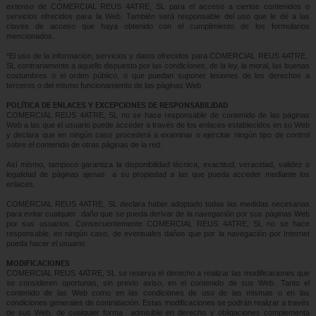
extenso de COMERCIAL REUS 4ATRE, SL para el acceso a ciertos contenidos o
servicios ofrecidos para la Web. También será responsable del uso que le dé a las
claves de acceso que haya obtenido con el cumplimiento de los formularios
mencionados.
*El uso de la información, servicios y datos ofrecidos para COMERCIAL REUS 4ATRE,
SL contrariamente a aquello dispuesto por las condiciones, de la ley, la moral, las buenas
costumbres o el orden público, o que puedan suponer lesiones de los derechos a
terceros o del mismo funcionamiento de las páginas Web
POLÍTICA DE ENLACES Y EXCEPCIONES DE RESPONSABILIDAD
COMERCIAL REUS 4ATRE, SL no se hace responsable de contenido de las páginas
Web a las que el usuario puede acceder a través de los enlaces establecidos en su Web
y declara que en ningún caso procederá a examinar o ejercitar ningún tipo de control
sobre el contenido de otras páginas de la red.
Así mismo, tampoco garantiza la disponibilidad técnica, exactitud, veracidad, validez o
legalidad de páginas ajenas a su propiedad a las que pueda acceder mediante los
enlaces.
COMERCIAL REUS 4ATRE, SL declara haber adoptado todas las medidas necesarias
para evitar cualquier daño que se pueda derivar de la navegación por sus páginas Web
por sus usuarios. Consecuentemente COMERCIAL REUS 4ATRE, SL no se hace
responsable, en ningún caso, de eventuales daños que por la navegación por Internet
pueda hacer el usuario.
MODIFICACIONES
COMERCIAL REUS 4ATRE, SL se reserva el derecho a realizar las modificaciones que
se consideren oportunas, sin previo aviso, en el contenido de sus Web. Tanto el
contenido de las Web como en las condiciones de uso de las mismas o en las
condiciones generales de contratación. Estas modificaciones se podrán realizar a través
de sus Web, de cualquier forma admisible en derecho y obligaciones complementa