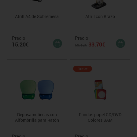
Atrill A4 de Sobremesa
Atrill con Brazo
Precio
Precio
15.20€
33.70€
59.12€
Outlet
Reposamuñecas con
Fundas papel CD/DVD
Alfombrilla para Ratón
Colores SAM
Precio
Precio