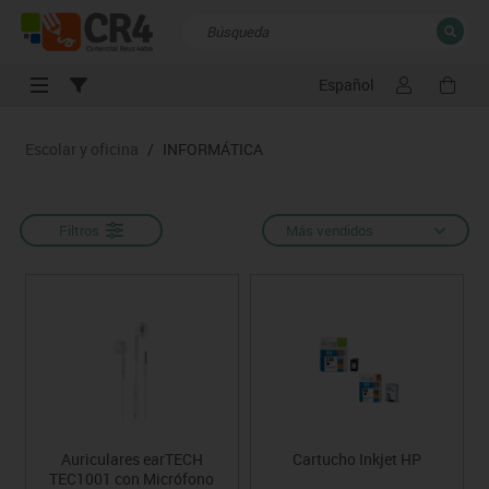
Español
CERRAR
Resultados de la búsqueda
Escolar y oficina
/
INFORMÁTICA
Filtros
Más vendidos
Auriculares earTECH
Cartucho Inkjet HP
TEC1001 con Micrófono