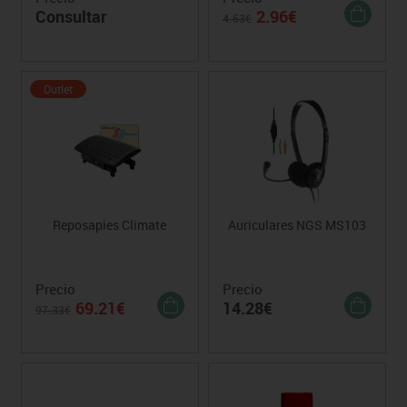
Consultar
2.96€
4.53€
Outlet
Reposapies Climate
Auriculares NGS MS103
Precio
Precio
69.21€
14.28€
97.33€