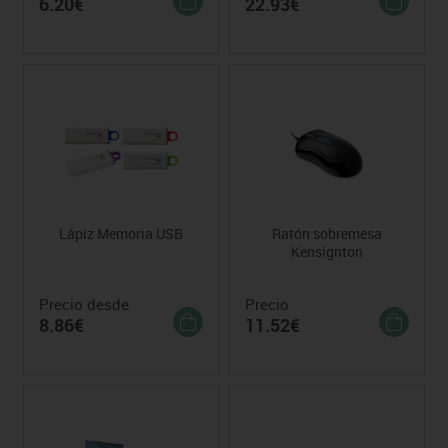
6.20€
22.93€
Lápiz Memoria USB
Ratón sobremesa
Kensignton
Precio desde
Precio
8.86€
11.52€