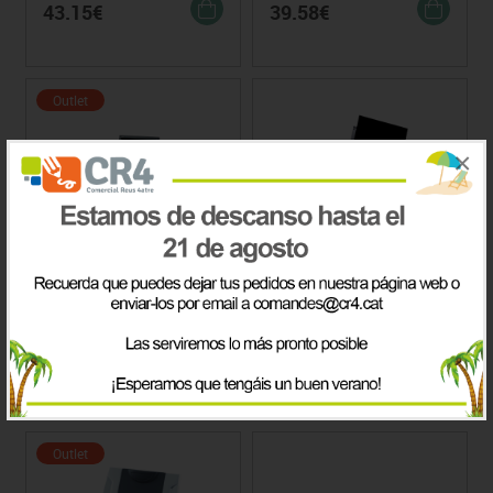
43.15€
39.58€
Outlet
×
Soporte Monitor Fellowes
Filtro Privacidad
Portátiles 3M
Precio
Precio
48.28€
Consultar
67.82€
Outlet