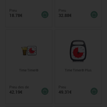
Preu
Preu
18.78€
32.88€
Time Timer®
Time Timer® Plus
Preu des de
Preu
42.19€
49.31€