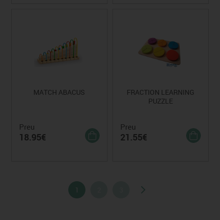
MATCH ABACUS
FRACTION LEARNING
PUZZLE
Preu
Preu
18.95€
21.55€
1
2
3