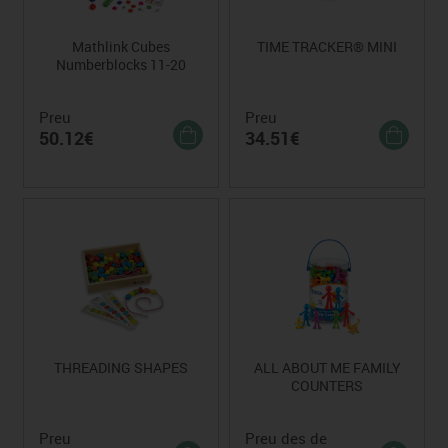
Mathlink Cubes
TIME TRACKER® MINI
Numberblocks 11-20
Preu
Preu
50.12€
34.51€
THREADING SHAPES
ALL ABOUT ME FAMILY
COUNTERS
Preu
Preu des de