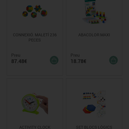
CONNEXIÓ. MALETÍ 236
ABACOLOR MAXI
PECES
Preu
Preu
87.48€
18.78€
ACTIVITY CLOCK
SET BLOCS LÒGICS