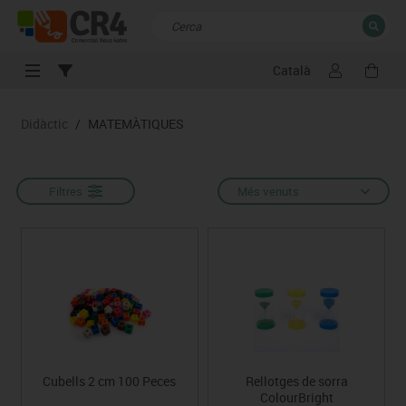
Català
TANCAR
Resultats de la recerca
Didàctic
/
MATEMÀTIQUES
Filtres
Més venuts
Cubells 2 cm 100 Peces
Rellotges de sorra
ColourBright