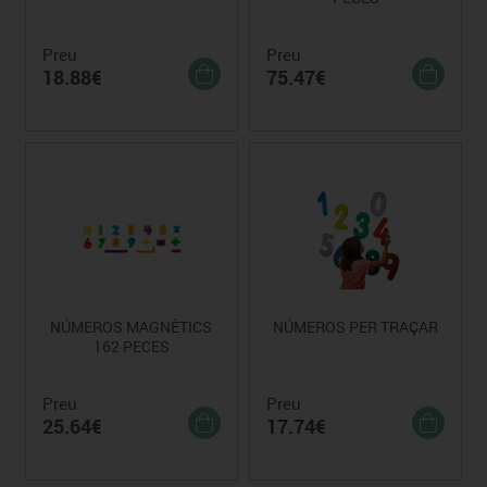
Preu
Preu
18.88€
75.47€
NÚMEROS MAGNÈTICS
NÚMEROS PER TRAÇAR
162 PECES
Preu
Preu
25.64€
17.74€