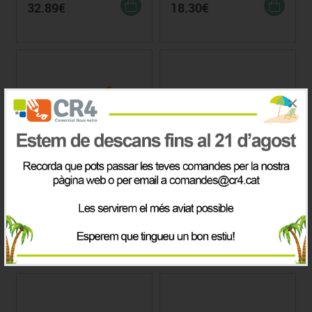
32.89€
18.30€
×
Balança Numèrica. Caixa
GERRA DE MESURA 5
PECES
Preu
Preu
29.94€
12.79€