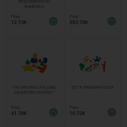
DESCOMPOSICIÓ
NUMÈRICA
Preu
Preu
12.73€
253.70€
THE ORIGINAL FOLDING
SET 4 TANGRAM FUSTA
GEOMETRIC SHAPES™
Preu
Preu
41.70€
10.72€