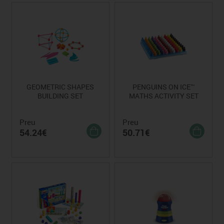
GEOMETRIC SHAPES
PENGUINS ON ICE™
BUILDING SET
MATHS ACTIVITY SET
Preu
Preu
54.24€
50.71€