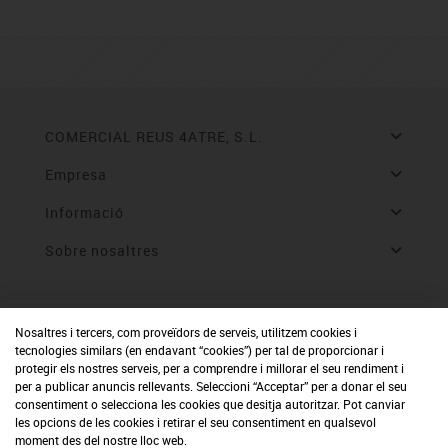
COMERCIAL REUS 4ATRE, S.L.
Empresa
Informació
Sobre nosaltres
Nosaltres i tercers, com proveïdors de serveis, utilitzem cookies i
tecnologies similars (en endavant “cookies”) per tal de proporcionar i
protegir els nostres serveis, per a comprendre i millorar el seu rendiment i
per a publicar anuncis rellevants. Seleccioni “Acceptar” per a donar el seu
consentiment o selecciona les cookies que desitja autoritzar. Pot canviar
les opcions de les cookies i retirar el seu consentiment en qualsevol
moment des del nostre lloc web.