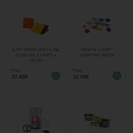
6 SET GEOPLANS 15 CM,
SNAP-N-LEARN™
6 COLORS, 2 CARES +
COUNTING SHEEP
180 GO
Preu
Preu
31.65€
32.09€