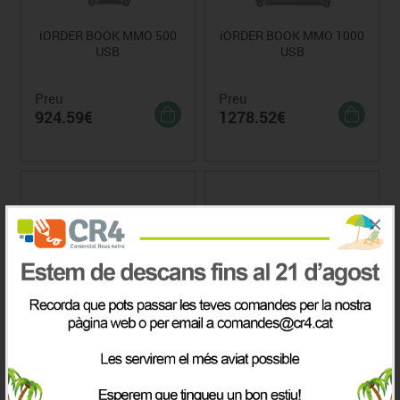
iORDER BOOK MMO 500
iORDER BOOK MMO 1000
USB
USB
Preu
Preu
924.59€
1278.52€
×
iORDER BOOK TWO-SIDE
iORDER Audiovisual MTV.
MMT 1000 USB
Preu
Preu