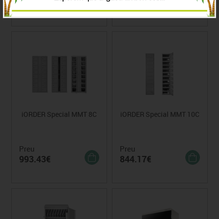
2090.03€
Consultar
iORDER Special MMT 8C
iORDER Special MMT 10C
Preu
Preu
993.43€
844.17€