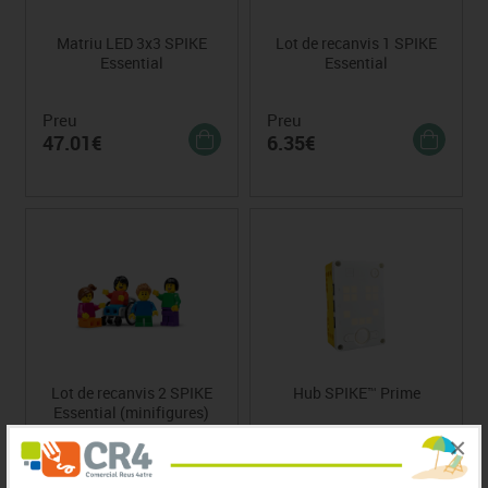
Matriu LED 3x3 SPIKE
Lot de recanvis 1 SPIKE
Essential
Essential
Preu
Preu
47.01€
6.35€
Lot de recanvis 2 SPIKE
Hub SPIKE™ Prime
Essential (minifigures)
×
Preu
Preu