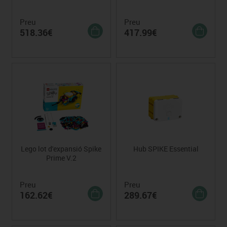
Preu
Preu
518.36€
417.99€
Lego lot d'expansió Spike
Hub SPIKE Essential
Prime V.2
Preu
Preu
162.62€
289.67€