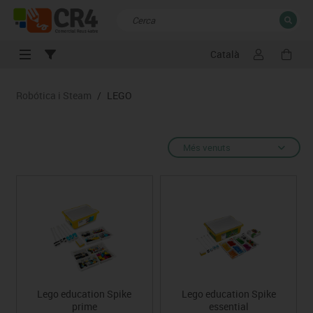
Català
TANCAR
Resultats de la recerca
Robótica i Steam
/
LEGO
Més venuts
Lego education Spike
Lego education Spike
prime
essential