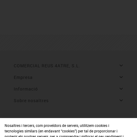
COMERCIAL REUS 4ATRE, S.L.
Empresa
Informació
Sobre nosaltres
Nosaltres i tercers, com proveïdors de serveis, utilitzem cookies i
tecnologies similars (en endavant “cookies”) per tal de proporcionar i
protegir els nostres serveis, per a comprendre i millorar el seu rendiment i