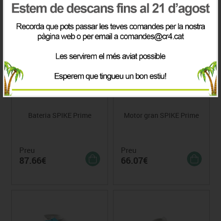
3.81€
379.88€
Bateria SPIKE Prime
Motor gran SPIKE Prime
Preu
Preu
87.66€
66.07€