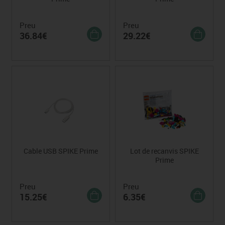
Preu
Preu
36.84€
29.22€
Cable USB SPIKE Prime
Lot de recanvis SPIKE
Prime
Preu
Preu
15.25€
6.35€