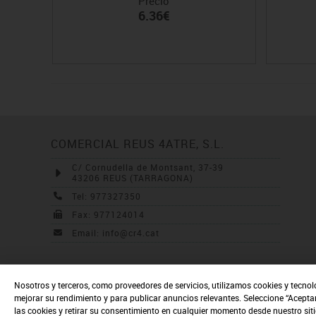
Precio
6.36€
COMERCIAL REUS 4ATRE, S.L.
C/ Cornudella de Montsant, 37-39
43206 REUS (TARRAGONA)
Tel: 977327350
Fax: 977124014
Email: info@cr4.cat
Nosotros y terceros, como proveedores de servicios, utilizamos cookies y tecnol
mejorar su rendimiento y para publicar anuncios relevantes. Seleccione “Acepta
las cookies y retirar su consentimiento en cualquier momento desde nuestro sit