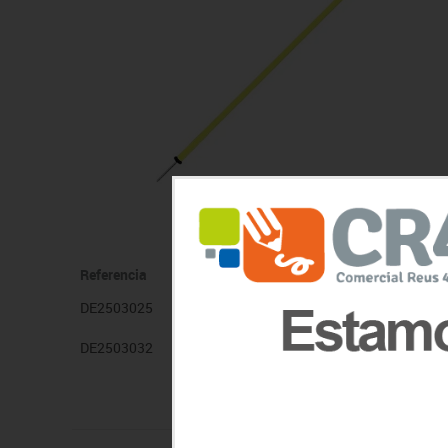
Sillas, bancos y taburet
Referencia
Descripción
DE2503025
PICA SLALOM 173 CM. 2.0 Ø25
DE2503032
PICA SLALOM 173 CM. 2.0 Ø32