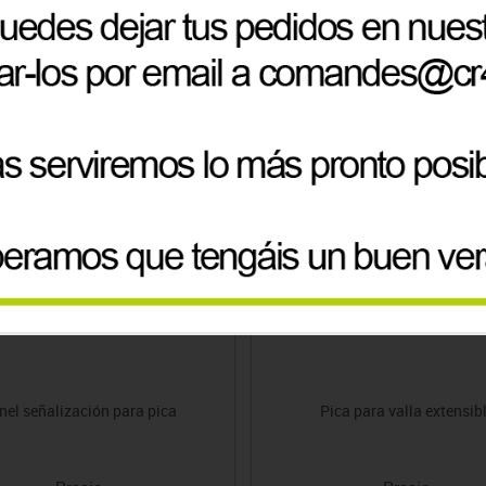
Productos de la misma categoría
nel señalización para pica
Pica para valla extensib