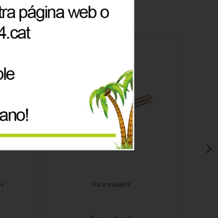
le
Pica madera