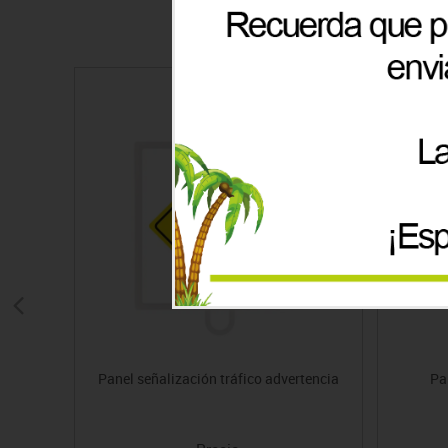
Panel señalización tráfico advertencia
Pa