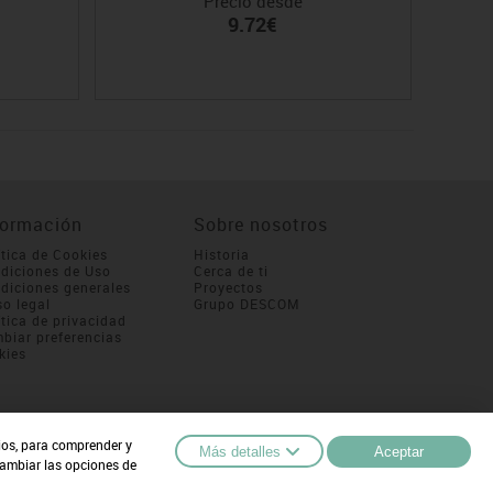
Precio desde
9.72€
formación
Sobre nosotros
ítica de Cookies
Historia
diciones de Uso
Cerca de ti
diciones generales
Proyectos
so legal
Grupo DESCOM
ítica de privacidad
biar preferencias
kies
cios, para comprender y
Más detalles
Aceptar
cambiar las opciones de