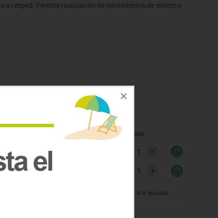
rra o césped. Permite realización de movimientos de slalom o
×
idad
PRECIO/U
Unidades
ltar
7.33€
ltar
8.80€
IVA incluido