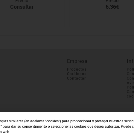
Precio
Precio
Consultar
6.36€
Empresa
In
Productos
Pol
Catálogos
Con
Contactar
Con
Avi
Pol
Cam
coo
ogías similares (en adelante “cookies”) para proporcionar y proteger nuestros servi
r” para dar su consentimiento o seleccione las cookies que desea autorizar. Puede 
io web.