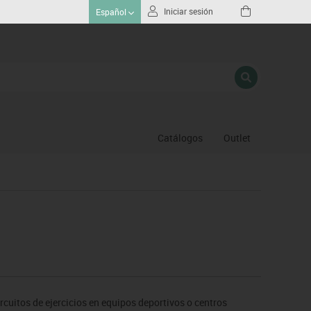
Iniciar sesión
Español
Catálogos
Outlet
Gimnasio
Hochey
Piscina
Proteccion deportiva
Psicomotricidad
Deportes raqueta
Gimnasia ritmica
rcuitos de ejercicios en equipos deportivos o centros