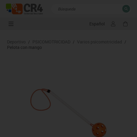
Español
CERRAR
Resultados de la búsqueda
Deportivo
/
PSICOMOTRICIDAD
/
Varios psicomotricidad
/
Pelota con mango