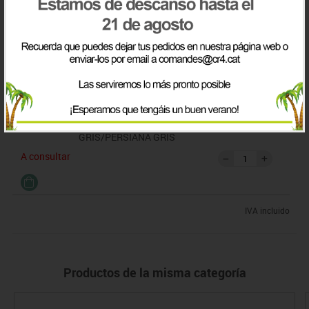
7710272164
ARMARIO 180X120X45 CM.
536.54€
GRIS/PERSIANA ABEDUL
A consultar
7710272172
ARMARIO 180X120X45 CM.
487.78€
GRIS/PERSIANA GRIS
A consultar
IVA incluido
Productos de la misma categoría