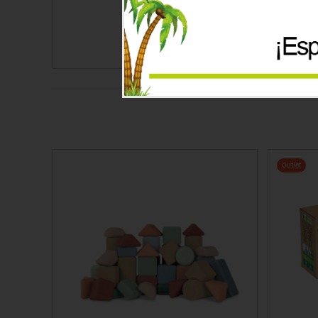
Precio
38.50€
Outlet