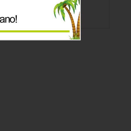
Precio
43.66€