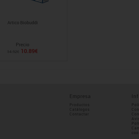
Artico Biobuddi
Precio
10.89€
14.92€
Empresa
In
Productos
Pol
Catálogos
Con
Contactar
Con
Avi
Pol
Cam
coo