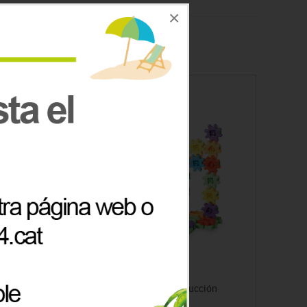
×
Gears® Set de construcción