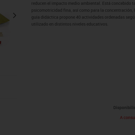
es
Vex robotics
reducen el impacto medio ambiental. Está concebido ta
psicomotricidad fina, así como para la concentración, l
guía didáctica propone 40 actividades ordenadas según 
utilizado en distintos niveles educativos.
Disponibil
A consu