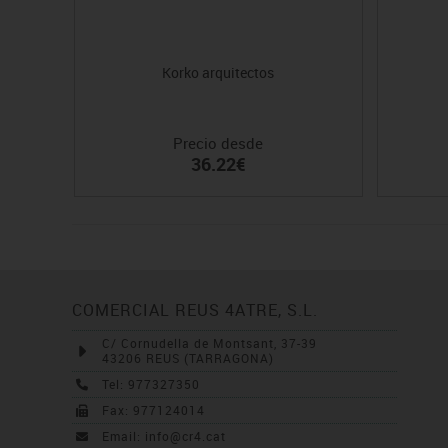
Korko arquitectos
Precio desde
36.22€
COMERCIAL REUS 4ATRE, S.L.
C/ Cornudella de Montsant, 37-39
43206 REUS (TARRAGONA)
Tel: 977327350
Fax: 977124014
Email: info@cr4.cat