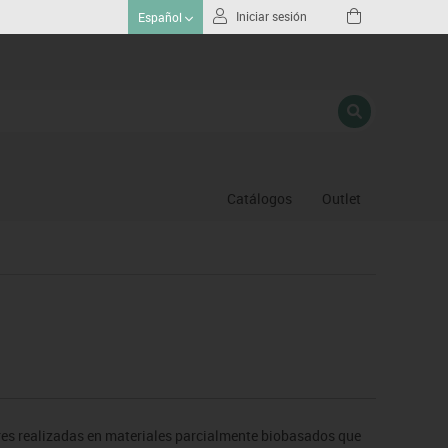
Iniciar sesión
Español
Catálogos
Outlet
Gimnasio
Hochey
Piscina
Proteccion deportiva
Psicomotricidad
Deportes raqueta
Gimnasia ritmica
res realizadas en materiales parcialmente biobasados que