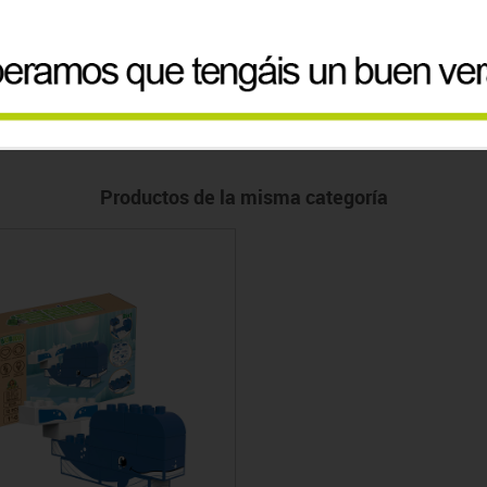
Precio
Precio
18.51€
59.87€
Productos de la misma categoría