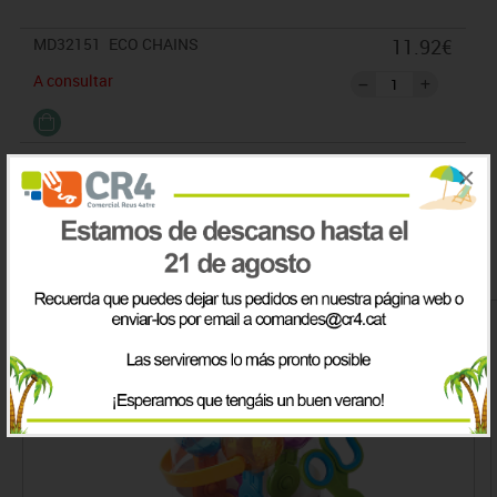
MD32151
ECO CHAINS
11.92€
A consultar
IVA incluido
×
Comprado conjuntamente