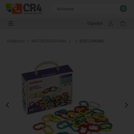
Español
CERRAR
Resultados de la búsqueda
Didáctico
/
MOTRICIDAD FINA
/
/
ECO CHAINS