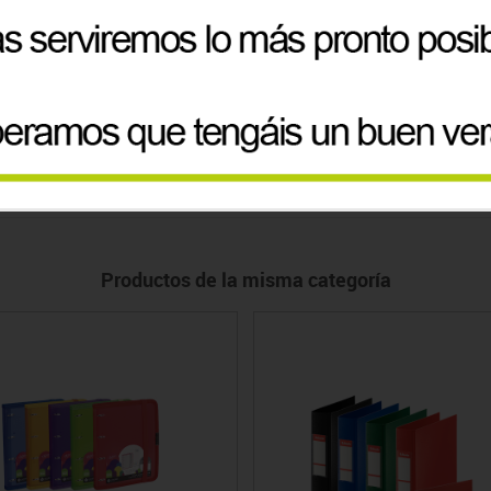
olipropileno Broche A5 Descom
Carpetas anillas cartón fo
plastificado mate
Precio
Precio
0.34€
2.80€
+3
Productos de la misma categoría