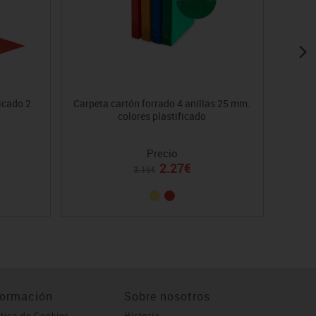
icado 2
Carpeta cartón forrado 4 anillas 25 mm.
Car
colores plastificado
Precio
2.27€
3.15€
formación
Sobre nosotros
ítica de Cookies
Historia