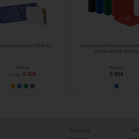
rpeta Carpeblock DUNE A5
Carpeta cartón forrado plastif
anillas 40 mm. Esselte
Precio
Precio
9.32€
6.88€
13.66€
Empresa
In
Productos
Pol