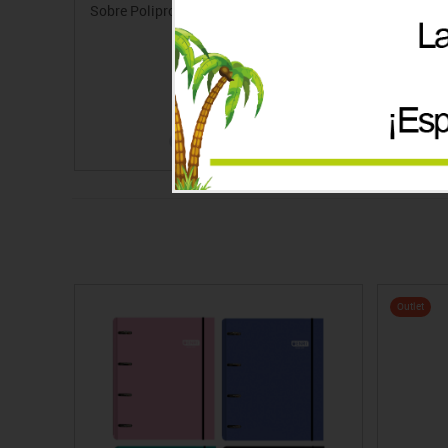
Sobre Polipropileno con Clip Descom A-4
Sobre P
Precio desde
0.48€
+5
Outlet