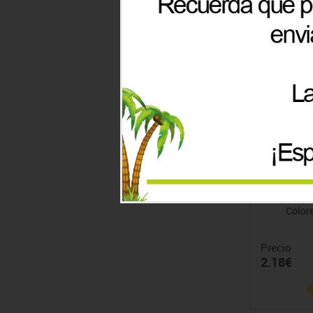
Notas Adhe
Color
Precio
2.18€