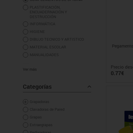
Sillas, bancos y taburet
PLASTIFICACIÓN,
ENCUADERNACIÓN Y
DESTRUCCIÓN
INFORMÁTICA
HIGIENE
DIBUJO TECNICO Y ARTISTICO
Pegamento
MATERIAL ESCOLAR
MANUALIDADES
Precio des
Ver más
0.77€
Categorías
Grapadoras
Clavadoras de Pared
Grapas
Extraegrapas
Perforadoras