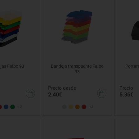
jas Faibo 93
Bandeja transpaente Faibo
Portar
93
Precio desde
Precio
2.40€
5.36€
+2
+4