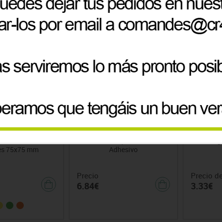
+3
sivas Post-it en
Pritt Compact Roller
Pilas Ceg
es 75x75 mm
Adhesivo
Precio
Precio d
6.84€
3.33€