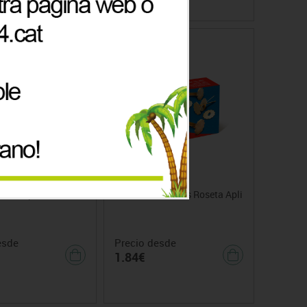
asa Super Alcalinas
Encuadernadores Roseta Apli
esde
Precio desde
1.84€