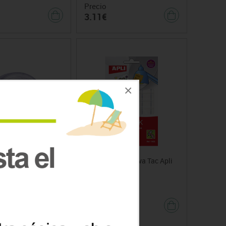
Precio
3.11€
×
as Niqueladas Apli
Masilla Adhesiva Tac Apli
esde
Precio
1.59€