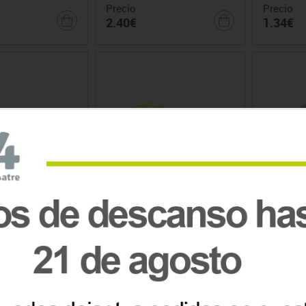
Precio
Precio
2.40€
1.34€
tener Apli
Notas Adhesivas Bismark
Chinchet
Neón
Precio
Precio d
0.79€
0.82€