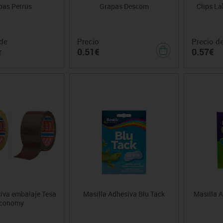
pas Petrus
Grapas Descom
Clips L
de
Precio
Precio d
r
0.51€
0.57€
iva embalaje Tesa
Masilla Adhesiva Blu Tack
Masilla 
conomy