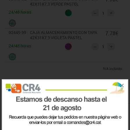
42X31X7,3 VERDE PASTEL
24/48 horas
92445-39
CAJA ALMACENAMIENTO CON TAPA
7.78€
42X31X7,3 VIOLETA PASTEL
24/48 horas
IVA incluido
×
Comprado conjuntamente