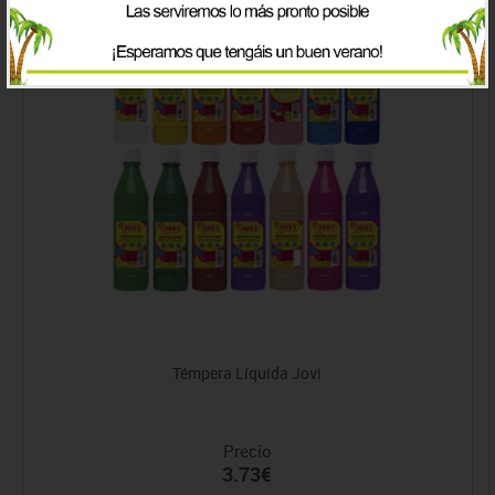
Témpera Líquida Jovi
Precio
3.73€