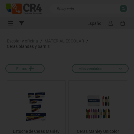
Español
CERRAR
Resultados de la búsqueda
Escolar y oficina
/
MATERIAL ESCOLAR
/
Ceras blandas y barniz
Filtros
Más vendidos
Estuche de Ceras Manley
Ceras Manley Unicolor