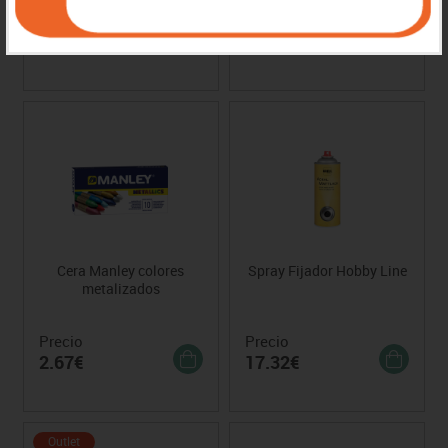
Precio
Precio
2.75€
10.38€
Cera Manley colores
Spray Fijador Hobby Line
metalizados
Precio
Precio
2.67€
17.32€
Outlet