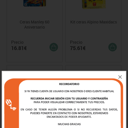
Ceras Manley 60
Kit ceras Alpino Maxidacs
Aniversario
Precio
Precio
16.81€
75.61€
×
Cera Manley colores de la
Estuche de Ceras
piel
Maxidacs