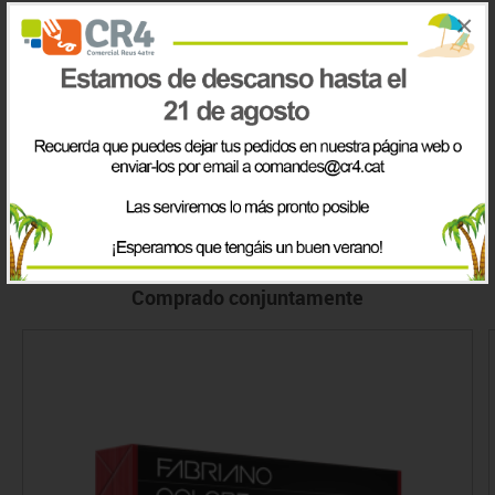
×
22109
ROLLO ETIQUETAS APLI STANDAR 53 X
9.23€
100 MM. 01704
24/48 horas
IVA incluido
Comprado conjuntamente