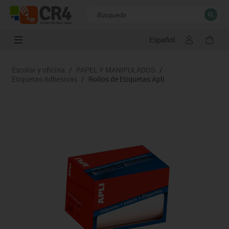
Español
CERRAR
Resultados de la búsqueda
Escolar y oficina
/
PAPEL Y MANIPULADOS
/
Etiquetas Adhesivas
/
Rollos de Etiquetas Apli