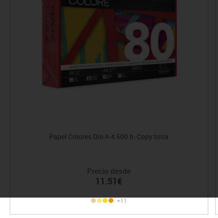
Papel Colores Din A-4 500 h. Copy tinta
Precio desde
11.51€
+11