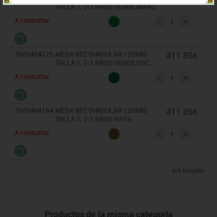
TALLA 1, 2-3 AÑOS VERDE MANZ.
A consultar
7600464125
MESA RECTANGULAR 120X80
411.85€
TALLA 1, 2-3 AÑOS VERDE OSC.
A consultar
7600464164
MESA RECTANGULAR 120X80
411.85€
TALLA 1, 2-3 AÑOS HAYA
A consultar
IVA incluido
Productos de la misma categoría