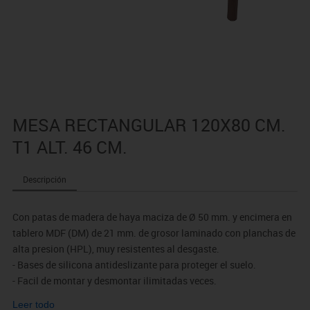
MESA RECTANGULAR 120X80 CM.
T1 ALT. 46 CM.
Descripción
Con patas de madera de haya maciza de Ø 50 mm. y encimera en
tablero MDF (DM) de 21 mm. de grosor laminado con planchas de
alta presion (HPL), muy resistentes al desgaste.
- Bases de silicona antideslizante para proteger el suelo.
- Facil de montar y desmontar ilimitadas veces.
- Los bordes estan redondeados para prevencion de cortes o
Leer todo