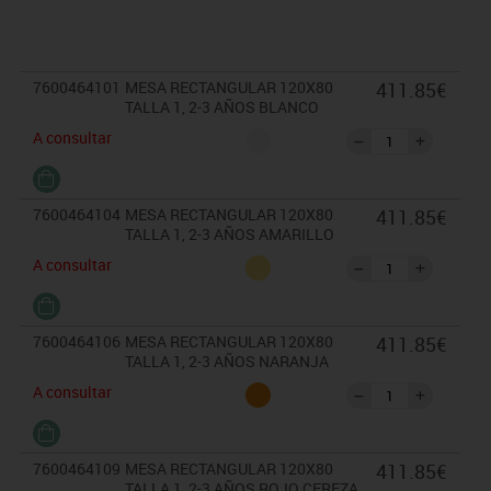
heridas.
- Acabados de madera en barniz no toxico.
*Condiciones: El mobiliario se pide por encargo.
7600464101
MESA RECTANGULAR 120X80
411.85€
En caso de devolución, según el estado del producto, no se abonará más del
TALLA 1, 2-3 AÑOS BLANCO
90% del valor de la mercancía.
A consultar
* Se suministra montado
7600464104
MESA RECTANGULAR 120X80
411.85€
TALLA 1, 2-3 AÑOS AMARILLO
A consultar
7600464106
MESA RECTANGULAR 120X80
411.85€
TALLA 1, 2-3 AÑOS NARANJA
A consultar
7600464109
MESA RECTANGULAR 120X80
411.85€
TALLA 1, 2-3 AÑOS ROJO CEREZA