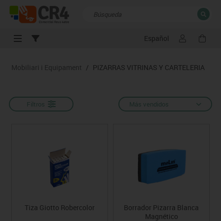
Español
CERRAR
Resultados de la búsqueda
Mobiliari i Equipament
/
PIZARRAS VITRINAS Y CARTELERIA
Filtros
Más vendidos
Tiza Giotto Robercolor
Borrador Pizarra Blanca
Magnético