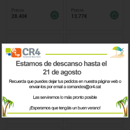
Precio
Precio
28.40€
13.77€
×
Pizarra Blanca Faibo con
Tablero de Anuncios de
Marco de Fibra
Corcho Marco Aluminio
Melaminada
Precio desde
Precio desde
58.35€
61.40€