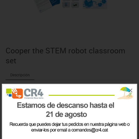
Cooper the STEM robot classroom
set
Descripción
×
Set escolar para aprender fundamentos de programación con
planes de clase y actividades STEM detalladas. Programa los 4
robots Cooper para colaborar y superar desafíos al 100% sin
pantalla. Reconocen el entorno, hablan, cantan, bailan y evitan
obstáculos gracias a múltiples sensores. Fabricado con
materiales resistentes.
Leer todo