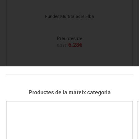
Fundes Multitaladre Elba
Preu des de
6.28€
8.37€
Productes de la mateix categoria