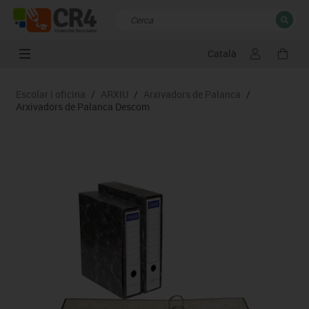
Català
TANCAR
Resultats de la recerca
Escolar i oficina
/
ARXIU
/
Arxivadors de Palanca
/
Arxivadors de Palanca Descom