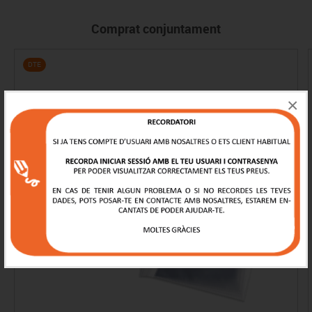
Comprat conjuntament
DTE
×