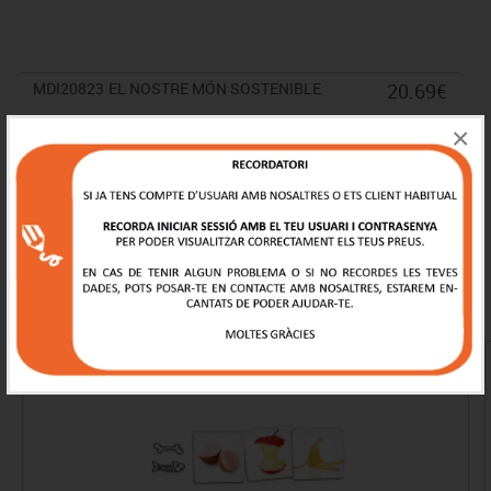
MDI20823
EL NOSTRE MÓN SOSTENIBLE
20.69€
A consultar
×
IVA inclòs
Productes de la mateix categoria