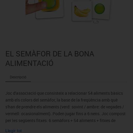
EL SEMÀFOR DE LA BONA
ALIMENTACIÓ
Descripció
Joc d'associació que consisteix a relacionar 54 aliments bàsics
amb els colors del semàfor, la base de la freqüència amb què
s'han de prendre els aliments (verd: sovint / ambre: de vegades /
vermell: ocasionalment). Poden jugar fins a 6 nens. Joc compost
per les següents fitxes: 6 semàfors + 54 aliments + fitxes de
colors (verd, taronges i vermell) per omplir els semàfors. Inclou
Llegir tot