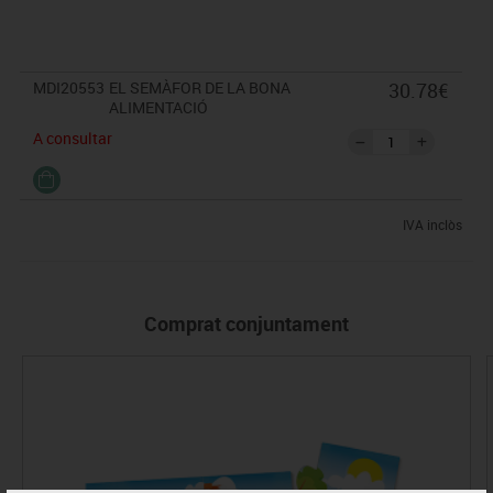
guia pedagògica + piràmide dels aliments a color + piràmide dels
aliments en blanc i negre per pintar.
MDI20553
EL SEMÀFOR DE LA BONA
30.78€
ALIMENTACIÓ
A consultar
IVA inclòs
Comprat conjuntament