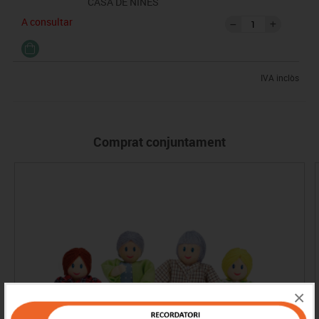
CASA DE NINES
A consultar
IVA inclòs
Comprat conjuntament
×