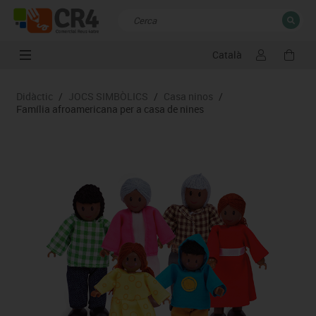
Català
TANCAR
Resultats de la recerca
Didàctic
/
JOCS SIMBÒLICS
/
Casa ninos
/
Família afroamericana per a casa de nines