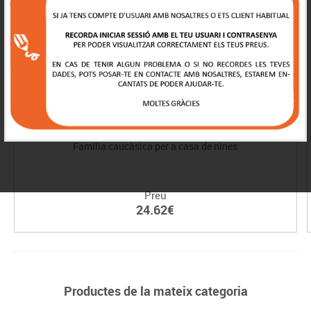
Família caucàsica per a casa de nines
Preu
24.62€
Productes de la mateix categoria