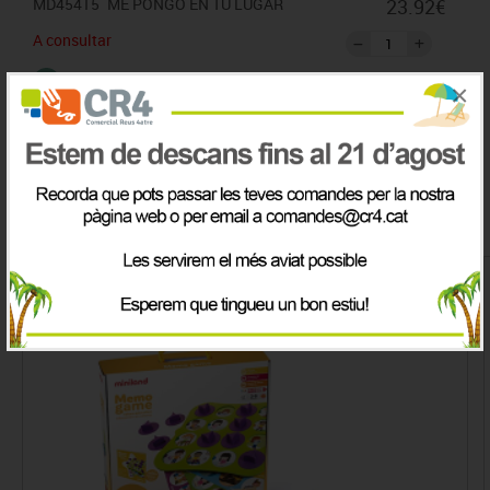
MD45415
ME PONGO EN TU LUGAR
23.92€
A consultar
×
IVA inclòs
Productes de la mateix categoria