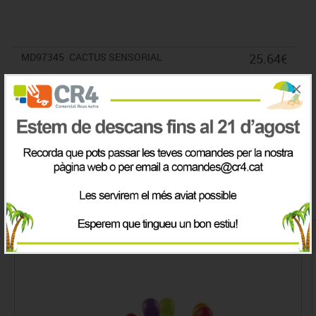
MD97345
CACTUS SENSORIAL
25.64€
A consultar
×
IVA inclòs
Productes de la mateix categoria