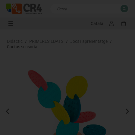
Català
TANCAR
Resultats de la recerca
Didàctic
/
PRIMERES EDATS
/
Jocs i aprenentatge
/
Cactus sensorial