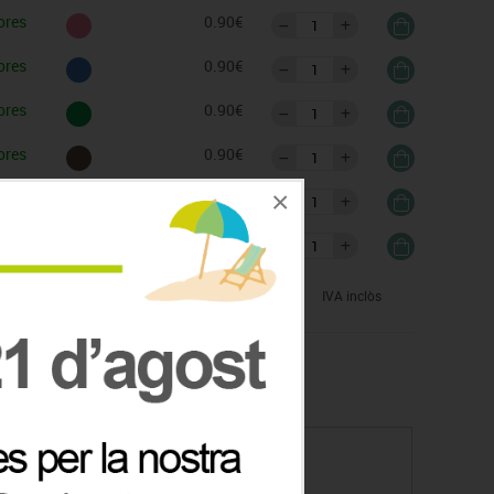
ores
0.90€
ores
0.90€
ores
0.90€
ores
0.90€
×
ores
0.90€
ores
0.90€
IVA inclòs