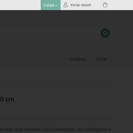
Iniciar sessió
Català
Catàlegs
Outlet
Gimnas
Hoquei
Piscina
70 cm
Proteccio esportiva
Psicomotricitat
Esports raqueta
Gimnàstica ritmica
te suau, molt resistent i fàcil d'emmotllar. No s'esfilagarsa ni