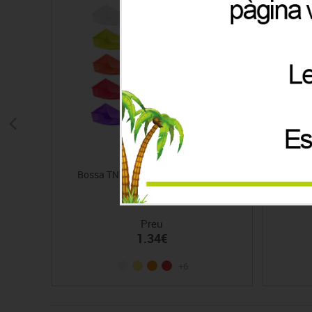
Bossa TNT disfresses gran 65 x 90
Ev
Preu
1.34€
+6