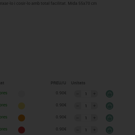
anxar-lo i cosir-lo amb total facilitat. Mida 55x70 cm
tat
PREU/U
Unitats
ores
0.90€
ores
0.90€
ores
0.90€
ores
0.90€