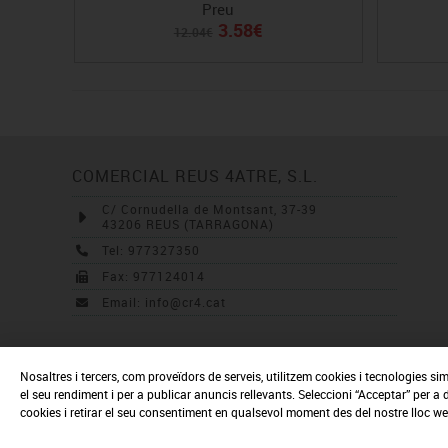
Preu
3.58€
12.04€
COMERCIAL REUS 4ATRE, S.L.
C/ Cornudella de Montsant, 37-39
43206 REUS (TARRAGONA)
Tel: 977327350
Fax: 977124014
Email: info@cr4.cat
Nosaltres i tercers, com proveïdors de serveis, utilitzem cookies i tecnologies sim
el seu rendiment i per a publicar anuncis rellevants. Seleccioni “Acceptar” per a
cookies i retirar el seu consentiment en qualsevol moment des del nostre lloc we