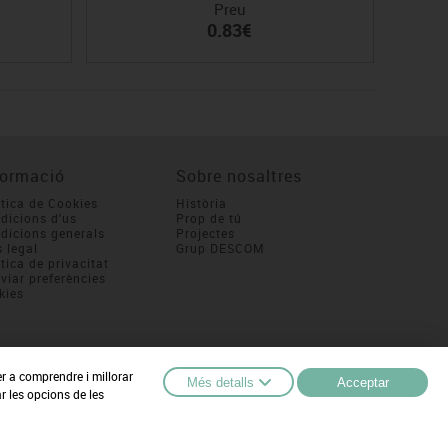
Preu
0.83€
formació
Sobre nosaltres
ítica de Cookies
Història
dicions d'us
Prop de tú
dicions generals
Projectes
s legal
Grup DESCOM
itica de privacitat
viar preferències
kies
er a comprendre i millorar
Més detalls
Acceptar
r les opcions de les