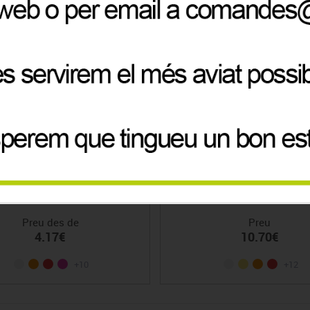
a planxes purpurina 40x60
Eva planxes llises 40x60 
Preu des de
Preu
4.17€
10.70€
+10
+12