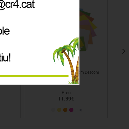
cms.
Eva planxes llises 70x95 cm Descom
Preu
11.39€
+10