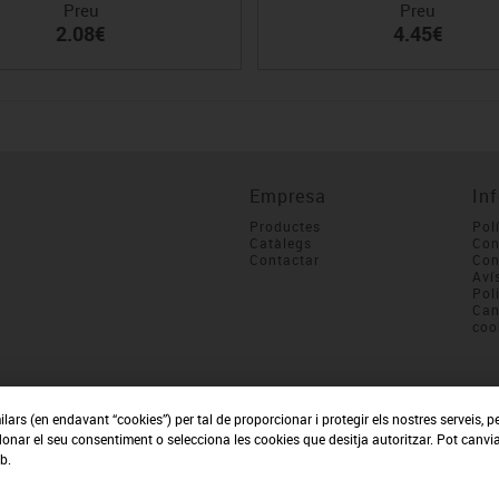
Preu
Preu
2.08€
4.45€
Empresa
In
Productes
Pol
Catàlegs
Con
Contactar
Con
Aví
Pol
Can
coo
ilars (en endavant “cookies”) per tal de proporcionar i protegir els nostres serveis, p
 donar el seu consentiment o selecciona les cookies que desitja autoritzar. Pot canvia
b.