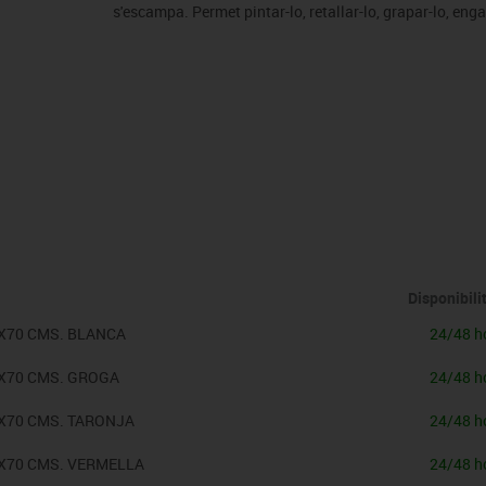
Vex robotics
s'escampa. Permet pintar-lo, retallar-lo, grapar-lo, eng
Disponibili
6X70 CMS. BLANCA
24/48 h
6X70 CMS. GROGA
24/48 h
6X70 CMS. TARONJA
24/48 h
6X70 CMS. VERMELLA
24/48 h