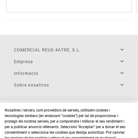
COMERCIAL REUS 4ATRE, S.L.
Empresa
Informació
Sobre nosaltres
Nosaltres i tercers, com proveïdors de serveis, utilitzem cookies i
tecnologies similars (en endavant “cookies”) per tal de proporcionar i
protegir els nostres serveis, per a comprendre i millorar el seu rendiment i
per a publicar anuncis rellevants. Seleccioni “Acceptar” per a donar el seu
consentiment o selecciona les cookies que desitja autoritzar. Pot canviar
les opcions de les cookies i retirar el seu consentiment en qualsevol