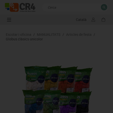
Català
TANCAR
Resultats de la recerca
Escolar i oficina
/
MANUALITATS
/
Articles de festa
/
Globus clàsics unicolor