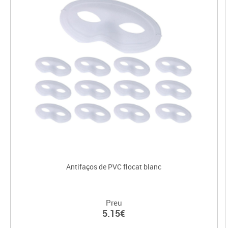
Antifaços de PVC flocat blanc
Preu
5.15€