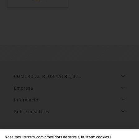
COMERCIAL REUS 4ATRE, S.L.
Empresa
Informació
Sobre nosaltres
Nosaltres i tercers, com proveïdors de serveis, utilitzem cookies i