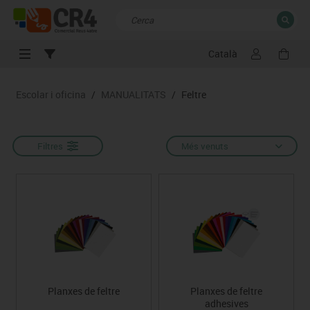
Català
TANCAR
Resultats de la recerca
Escolar i oficina
/
MANUALITATS
/
Feltre
Filtres
Més venuts
Planxes de feltre
Planxes de feltre
adhesives