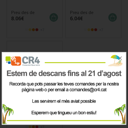
Preu des de
Preu des de
8.06€
6.04€
+7
+7
×
Rotllo de Feltre
Preu
11.12€
+7