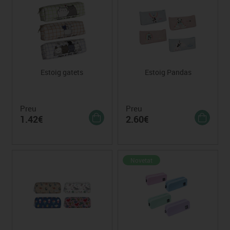
Estoig gatets
Estoig Pandas
Preu
Preu
1.42€
2.60€
Novetat