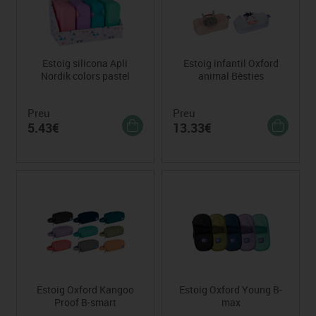
Estoig silicona Apli
Estoig infantil Oxford
Nordik colors pastel
animal Bèsties
Preu
Preu
5.43€
13.33€
Estoig Oxford Kangoo
Estoig Oxford Young B-
Proof B-smart
max