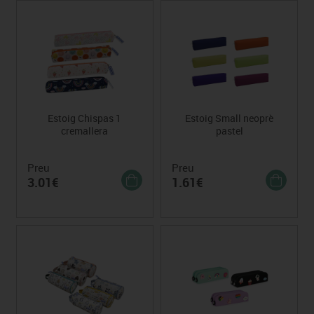
Estoig Chispas 1
Estoig Small neoprè
cremallera
pastel
Preu
Preu
3.01€
1.61€