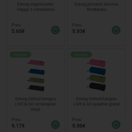
Estoig organitzador
Estoig portatot silicona
Happy 3 cremalleres
Bits&bobs
Preu
Preu
5.65€
5.93€
Novetat
Novetat
Estoig Oxford Kangoo
Estoig Oxford Kangoo
LIVE & GO rectangular
LIVE & GO quadrat grand
mitjà
Preu
Preu
9.17€
9.96€