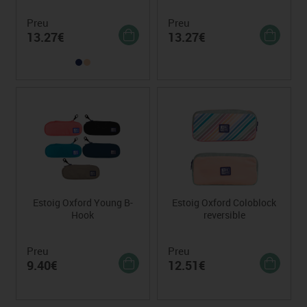
Preu
Preu
13.27€
13.27€
Estoig Oxford Young B-
Estoig Oxford Coloblock
Hook
reversible
Preu
Preu
9.40€
12.51€