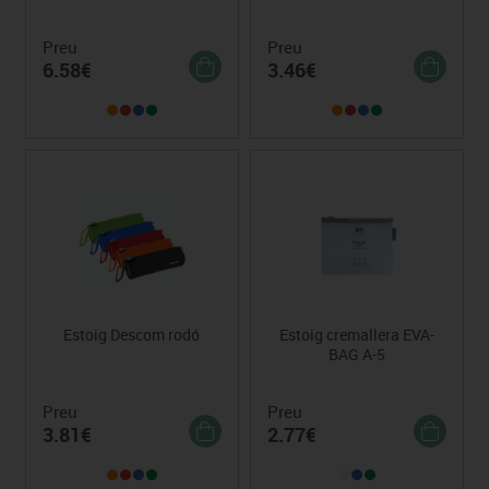
Preu
Preu
6.58€
3.46€
Estoig Descom rodó
Estoig cremallera EVA-
BAG A-5
Preu
Preu
3.81€
2.77€