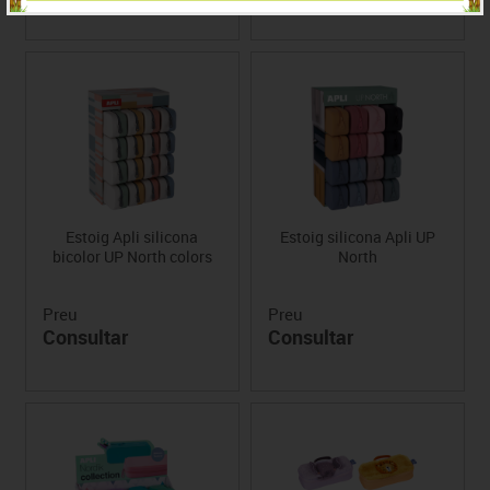
Estoig Apli silicona
Estoig silicona Apli UP
bicolor UP North colors
North
Preu
Preu
Consultar
Consultar