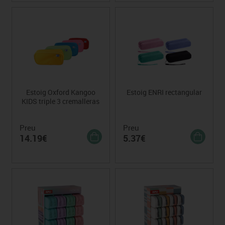
Estoig Oxford Kangoo
Estoig ENRI rectangular
KIDS triple 3 cremalleras
Preu
Preu
14.19€
5.37€