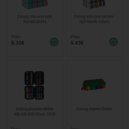
Estoig silicona Apli
Estoig silicona bicolor
Nordik doble
Apli North colors
Preu
Preu
6.32€
5.43€
Estoig plumier doble
Estoig Alpino Doble
MILAN 430 Since 1918
Preu
Preu