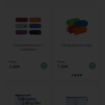
Estoig Mediterrani 1
Estoig Descom triple
cremallera
Preu
Preu
2.60€
7.85€