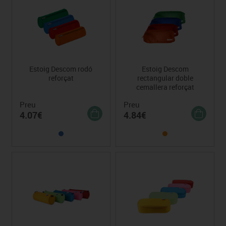
Estoig Descom rodó
Estoig Descom
reforçat
rectangular doble
cemallera reforçat
Preu
Preu
4.07€
4.84€