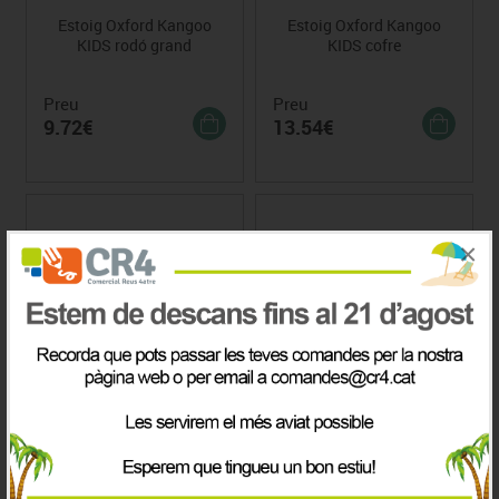
Estoig Oxford Kangoo
Estoig Oxford Kangoo
KIDS rodó grand
KIDS cofre
Preu
Preu
9.72€
13.54€
×
Estoig Oxford Kangoo
Estoig Oxford Kangoo
KIDS doble
KIDS triple 1 cremallera
Preu
Preu
Consultar
15.54€