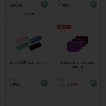
19.07€
7.08€
Outlet
Estoig ENRI quadrat gran
Estoig per carpeta amb
anelles
Preu
Preu
5.89€
2.96€
4.04€