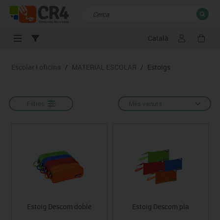
Català
TANCAR
Resultats de la recerca
Escolar i oficina
/
MATERIAL ESCOLAR
/
Estoigs
Filtres
Més venuts
Estoig Descom doble
Estoig Descom pla