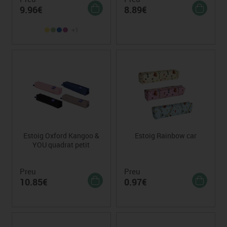
9.96€
8.89€
+1
Estoig Oxford Kangoo &
Estoig Rainbow car
YOU quadrat petit
Preu
Preu
10.85€
0.97€