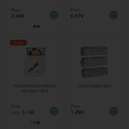
Preu
Preu
2.40€
6.97€
Outlet
Porta entrepans MILAN
Estoig Happy days
430 since 1818
Preu
Preu
5.14€
1.49€
6.82€