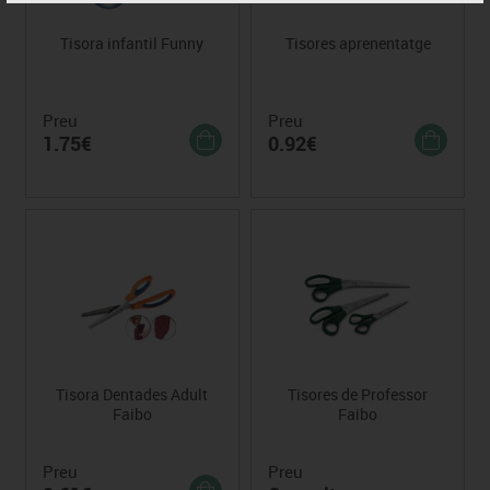
Tisora infantil Funny
Tisores aprenentatge
Preu
Preu
1.75€
0.92€
Tisora Dentades Adult
Tisores de Professor
Faibo
Faibo
Preu
Preu