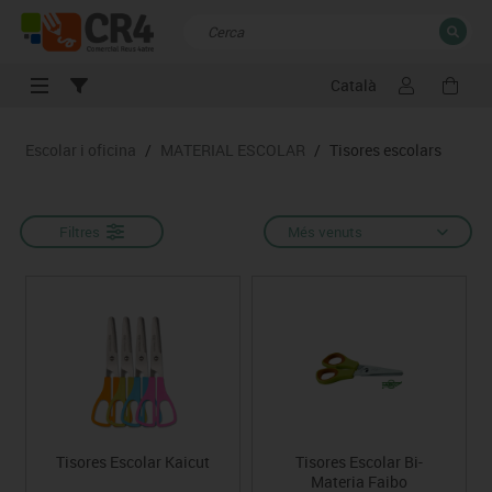
Català
TANCAR
Resultats de la recerca
Escolar i oficina
/
MATERIAL ESCOLAR
/
Tisores escolars
Filtres
Més venuts
Tisores Escolar Kaicut
Tisores Escolar Bi-
Materia Faibo