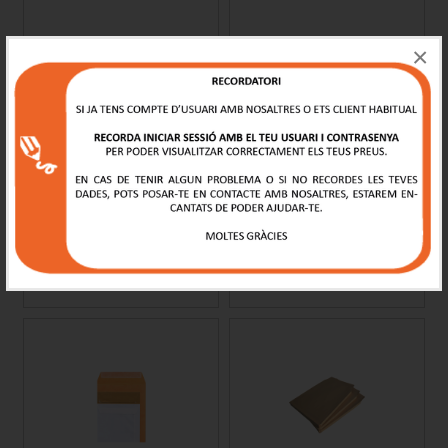
×
Bosses amb Fuelle paper
Bosses de Salaris
kraft
Preu des de
Preu des de
4.03€
46.96€