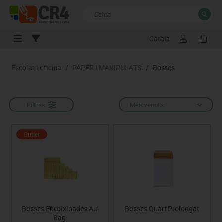
Català
TANCAR
Resultats de la recerca
Escolar i oficina
/
PAPER I MANIPULATS
/
Bosses
Filtres
Més venuts
Outlet
Bosses Encoixinades Air
Bosses Quart Prolongat
Bag