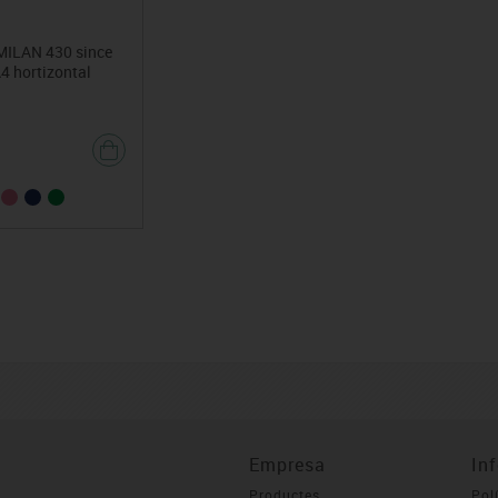
 MILAN 430 since
4 hortizontal
Empresa
In
Productes
Pol