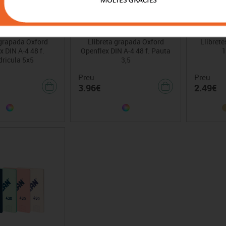
 grapada Oxford
Llibreta grapada Oxford
Llibret
x DIN A-4 48 f.
Openflex DIN A-4 48 f. Pauta
1
ricula 5x5
3,5
Preu
Preu
3.96€
2.49€