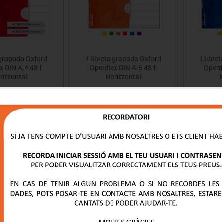
 grapada Oxford
Llibreta grapada Oxford
Llibre
x DIN A-4 48 f.
Openflex DIN A-5 48 f.
Openfl
ritzontal
Horitzontal
Preu
Preu
2.24€
0.
1.34€