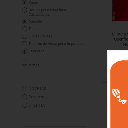
Paper
Rotllos per a Màquines
Calculadores
Agendes
Talonaris
Llibreta
Llibres d'Actes
Openfle
Tarjetes de Visita per a Impressora
Ho
Etiquetes
Preu
3.96€
Veure més
NOVETAS
Destacats
OFERTES