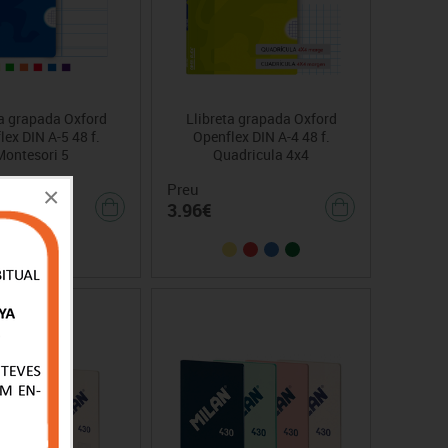
ta grapada Oxford
Llibreta grapada Oxford
ex DIN A-5 48 f.
Openflex DIN A-4 48 f.
Montesori 5
Quadricula 4x4
Preu
×
94€
3.96€