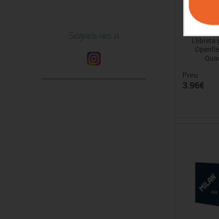
Llibreta
Openfle
Quad
Preu
3.96€