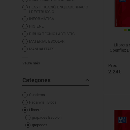
Cadires, bancs i tamborets
PLASTIFICACIÓ, ENQUADERNACIÓ
I DESTRUCCIÓ
INFORMÀTICA
HIGIENE
DIBUIX TECNIC I ARTISTIC
MATERIAL ESCOLAR
Llibreta
MANUALITATS
Openflex DI
Veure més
Preu
2.24€
Categories
Quaderns
Recanvis i Blocs
Llibretes
grapades Escolofi
grapades