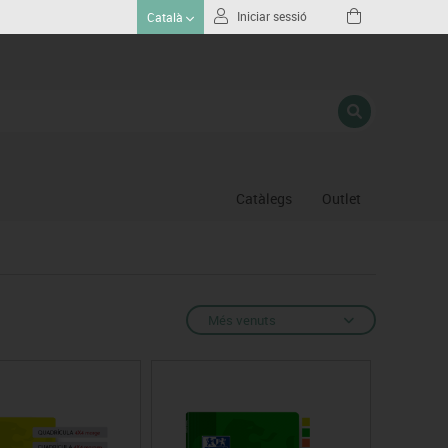
Iniciar sessió
Català
Catàlegs
Outlet
Gimnas
Hoquei
Piscina
Més venuts
Proteccio esportiva
Psicomotricitat
Esports raqueta
Gimnàstica ritmica