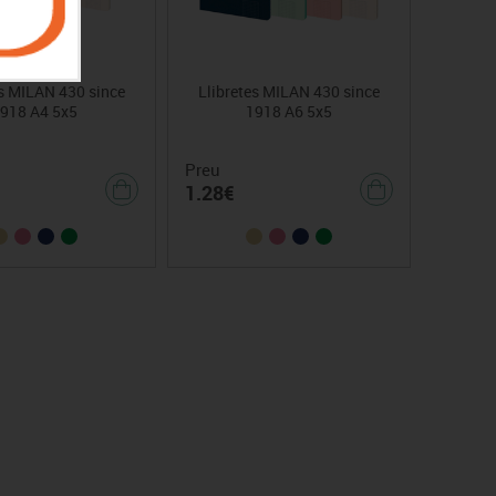
es MILAN 430 since
Llibretes MILAN 430 since
918 A4 5x5
1918 A6 5x5
Preu
1.28€