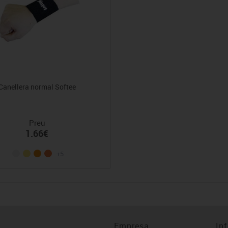
Canellera normal Softee
Preu
1.66€
+5
Empresa
In