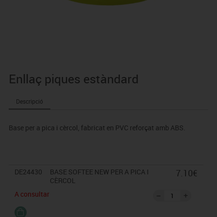
Enllaç piques estàndard
Descripció
Base per a pica i cèrcol, fabricat en PVC reforçat amb ABS.
DE24430
BASE SOFTEE NEW PER A PICA I
7.10€
CÈRCOL
A consultar