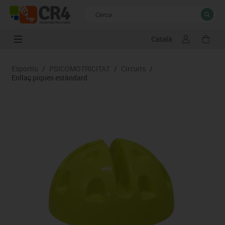
Català
TANCAR
Resultats de la recerca
Esportiu
/
PSICOMOTRICITAT
/
Circuits
/
Enllaç piques estàndard