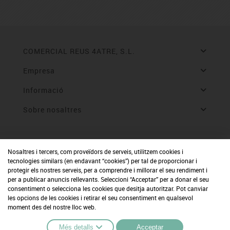
COMERCIAL REUS 4ATRE, S.L.
Empresa
Informació
Sobre nosaltres
Nosaltres i tercers, com proveïdors de serveis, utilitzem cookies i
tecnologies similars (en endavant “cookies”) per tal de proporcionar i
protegir els nostres serveis, per a comprendre i millorar el seu rendiment i
per a publicar anuncis rellevants. Seleccioni “Acceptar” per a donar el seu
consentiment o selecciona les cookies que desitja autoritzar. Pot canviar
les opcions de les cookies i retirar el seu consentiment en qualsevol
moment des del nostre lloc web.
Més detalls
Acceptar