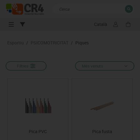
Català
TANCAR
Resultats de la recerca
Esportiu
/
PSICOMOTRICITAT
/
Piques
Filtres
Més venuts
Pica PVC
Pica fusta