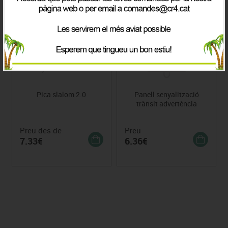
Pica slalom 2.0
Panell senyalització
trànsit advertència
Preu des de
Preu
7.33€
6.36€