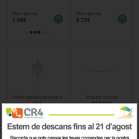
Preu des de
Preu des de
1.66€
9.72€
+28
Panell senyalització per a
Pica per a tanca
pica
extensible
×
Preu
Preu
Consultar
6.36€