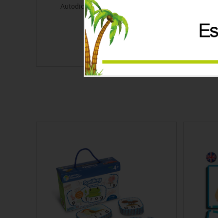
Autodictat: Sustantius anglés
Preu
43.73€