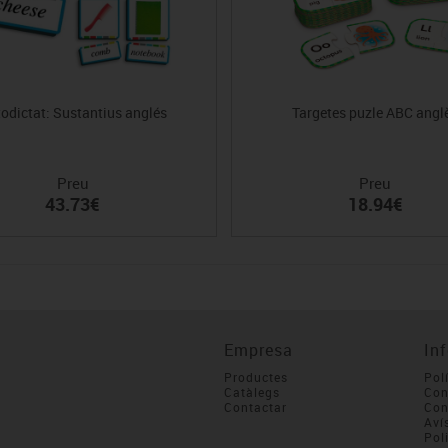
odictat: Sustantius anglés
Targetes puzle ABC angl
Preu
Preu
43.73€
18.94€
Empresa
In
Productes
Pol
Catàlegs
Con
Contactar
Con
Aví
Pol