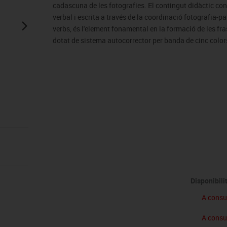
Vex robotics
cadascuna de les fotografies. El contingut didàctic cont
verbal i escrita a través de la coordinació fotografia-pa
verbs, és l'element fonamental en la formació de les fras
dotat de sistema autocorrector per banda de cinc color
resistent, de 2,5 mm. de gruix, amb els anversos plastif
Disponibili
A consu
A consu