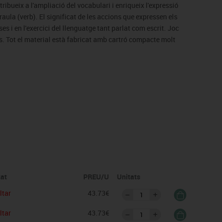
ribueix a l'ampliació del vocabulari i enriqueix l'expressió
raula (verb). El significat de les accions que expressen els
es i en l'exercici del llenguatge tant parlat com escrit. Joc
s. Tot el material està fabricat amb cartró compacte molt
icats.
tat
PREU/U
Unitats
ltar
43.73€
ltar
43.73€