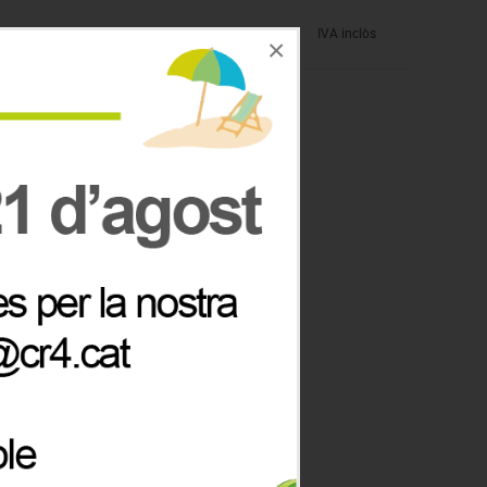
IVA inclòs
×