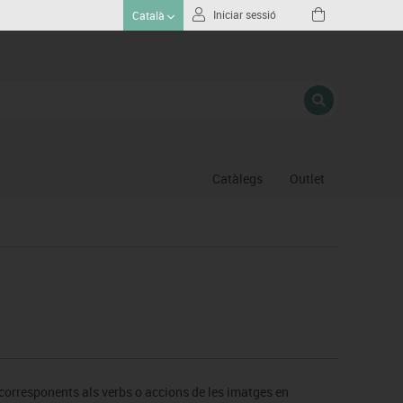
Iniciar sessió
Català
Catàlegs
Outlet
Gimnas
Hoquei
Piscina
Proteccio esportiva
Psicomotricitat
Esports raqueta
Gimnàstica ritmica
rresponents als verbs o accions de les imatges en