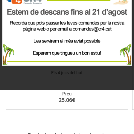
Els 4 jocs del buf
Preu
25.06€