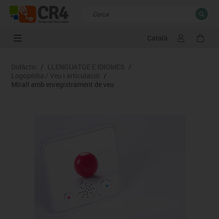
Català
TANCAR
Resultats de la recerca
Didàctic
/
LLENGUATGE E IDIOMES
/
Logopèdia / Veu i articulació
/
Mirall amb enregistrament de veu