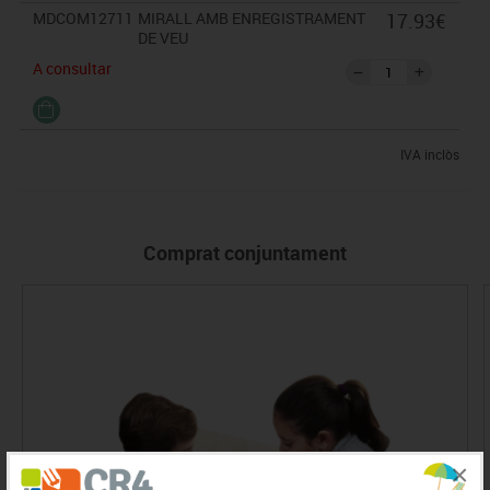
MDCOM12711
MIRALL AMB ENREGISTRAMENT
17.93€
DE VEU
A consultar
IVA inclòs
Comprat conjuntament
×