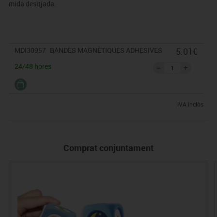
mida desitjada.
Contingut equivalent a 200 peces de 1 cm
MDI30957
BANDES MAGNÈTIQUES ADHESIVES
5.01€
24/48 hores
IVA inclòs
Comprat conjuntament