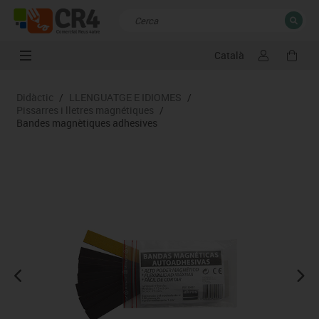
Català
TANCAR
Resultats de la recerca
Didàctic
/
LLENGUATGE E IDIOMES
/
Pissarres i lletres magnétiques
/
Bandes magnètiques adhesives