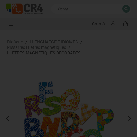
Català
TANCAR
Resultats de la recerca
Didàctic
/
LLENGUATGE E IDIOMES
/
Pissarres i lletres magnétiques
/
LLETRES MAGNÈTIQUES DECORADES