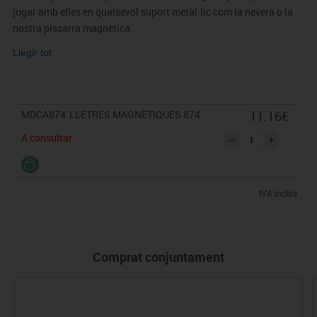
jugar amb elles en qualsevol suport metàl·lic com la nevera o la
nostra pissarra magnètica.
Vénen presentades en una caixa de cartró folrada, amb un
Llegir tot
disseny molt actual i perfecte perquè no se't perdi cap.
MDCA874
LLETRES MAGNÈTIQUES 874
11.16€
A consultar
IVA inclòs
Comprat conjuntament