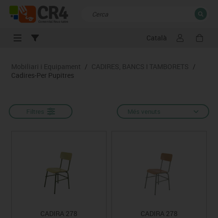
Català
TANCAR
Resultats de la recerca
Mobiliari i Equipament
/
CADIRES, BANCS I TAMBORETS
/
Cadires-Per Pupitres
Filtres
Més venuts
CADIRA 278
CADIRA 278