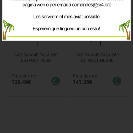
CADIRA AMB PALA 260
CADIRA AMB PALA 260
ESTRUCT. VERD
ESTRUCT. NEGRE
Preu des de
Preu des de
139.49€
141.35€