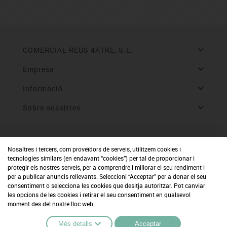
COMERCIAL REUS 4ATRE, S.L.
Empresa
Informació
Sobre nosaltres
Nosaltres i tercers, com proveïdors de serveis, utilitzem cookies i
tecnologies similars (en endavant “cookies”) per tal de proporcionar i
protegir els nostres serveis, per a comprendre i millorar el seu rendiment i
per a publicar anuncis rellevants. Seleccioni “Acceptar” per a donar el seu
consentiment o selecciona les cookies que desitja autoritzar. Pot canviar
les opcions de les cookies i retirar el seu consentiment en qualsevol
moment des del nostre lloc web.
Més detalls
Acceptar