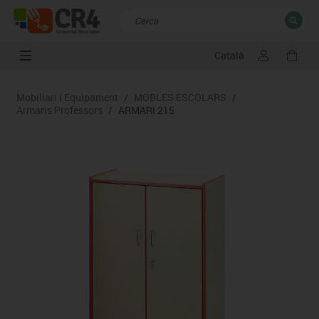
Català
TANCAR
Resultats de la recerca
Mobiliari i Equipament
/
MOBLES ESCOLARS
/
Armaris Professors
/
ARMARI 215