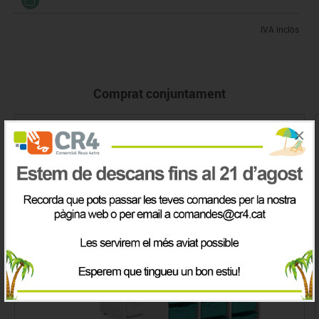
IVA inclòs
Comprat conjuntament
×