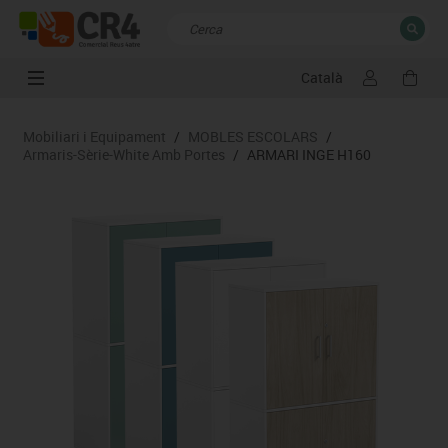
Català
TANCAR
Resultats de la recerca
Mobiliari i Equipament
/
MOBLES ESCOLARS
/
Armaris-Sèrie-White Amb Portes
/
ARMARI INGE H160