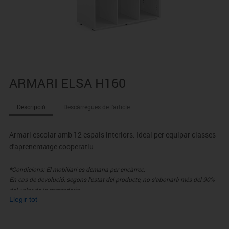
ARMARI ELSA H160
Descripció
Descàrregues de l'article
Armari escolar amb 12 espais interiors. Ideal per equipar classes
d'aprenentatge cooperatiu.
*Condicions: El mobiliari es demana per encàrrec.
En cas de devolució, segons l'estat del producte, no s'abonarà més del 90%
del valor de la mercaderia.
Llegir tot
* Requereix muntatge