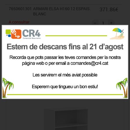
7650601301
ARMARI ELSA H160 12 ESPAIS.
371.86€
BLANC
A consultar
×
IVA inclòs
Productes de la mateix categoria