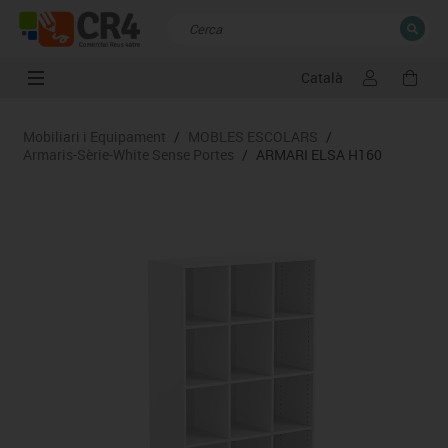
Català
TANCAR
Resultats de la recerca
Mobiliari i Equipament
/
MOBLES ESCOLARS
/
Armaris-Sèrie-White Sense Portes
/
ARMARI ELSA H160