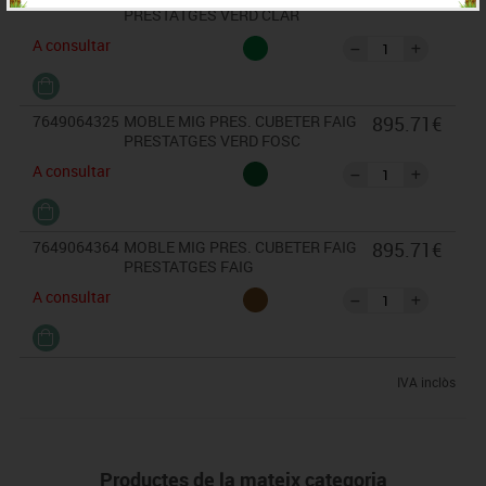
PRESTATGES VERD CLAR
A consultar
7649064325
MOBLE MIG PRES. CUBETER FAIG
895.71€
PRESTATGES VERD FOSC
A consultar
7649064364
MOBLE MIG PRES. CUBETER FAIG
895.71€
PRESTATGES FAIG
A consultar
IVA inclòs
Productes de la mateix categoria