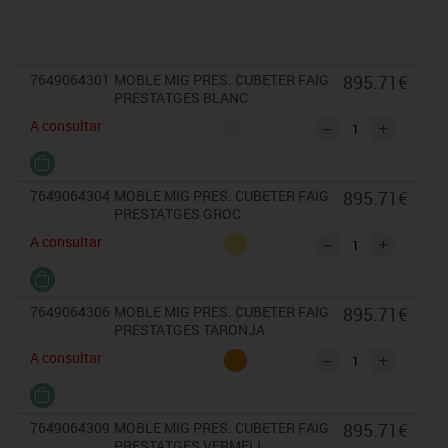
Aquests peus es poden treure per poder superposar sobre
diferents armaris, o bé ser substituïts per rodes amb fre de 6 cm.
d'altura.
Garantit amb assajos realitzats en centre tecnològic de
7649064301
MOBLE MIG PRES. CUBETER FAIG
895.71€
certificació de mobiliari TECNALIA.
PRESTATGES BLANC
CUBETES INCLOSES.
A consultar
Dimensions: Ample / Alt / Fons: 90/147/40 cm.
7649064304
MOBLE MIG PRES. CUBETER FAIG
895.71€
PRESTATGES GROC
A consultar
7649064306
MOBLE MIG PRES. CUBETER FAIG
895.71€
PRESTATGES TARONJA
A consultar
7649064309
MOBLE MIG PRES. CUBETER FAIG
895.71€
PRESTATGES VERMELL