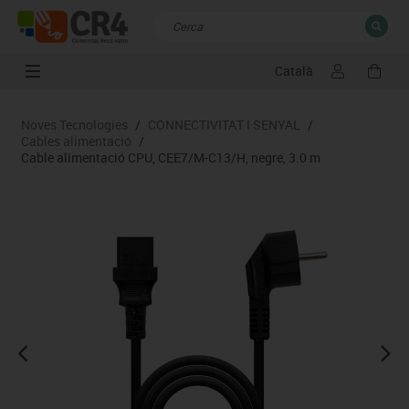
Català
TANCAR
Resultats de la recerca
Noves Tecnologies
/
CONNECTIVITAT I SENYAL
/
Cables alimentació
/
Cable alimentació CPU, CEE7/M-C13/H, negre, 3.0 m