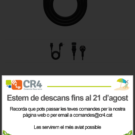
Cable alimentació CPU, CEE7/M-
×
C13/H, negre, 3.0 m
Descripció
Cable alimentació per a CPU. Fabricat amb conductor 100% coure
d'AWG18 per a dispositiu amb consum inferior a 1500W.
Connector CEE7 mascle en un extrem i C13 femella a l'altre.