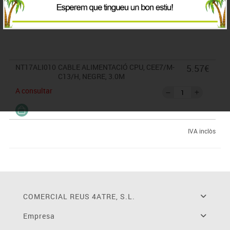
Longitud: 3.0 metres. Color: Negre.
Normatives: RoHSTest de funcionament: 100% testat
NT17ALI010
CABLE ALIMENTACIÓ CPU, CEE7/M-
5.57€
C13/H, NEGRE, 3.0M
A consultar
IVA inclòs
COMERCIAL REUS 4ATRE, S.L.
Empresa