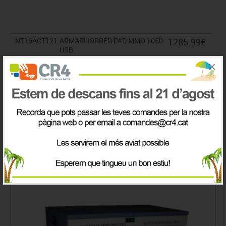
NT16ACT121
ARMARI IORDER PAD MMO 1050
1285.99€
USB
A consultar
×
IVA inclòs
Productes de la mateix categoria