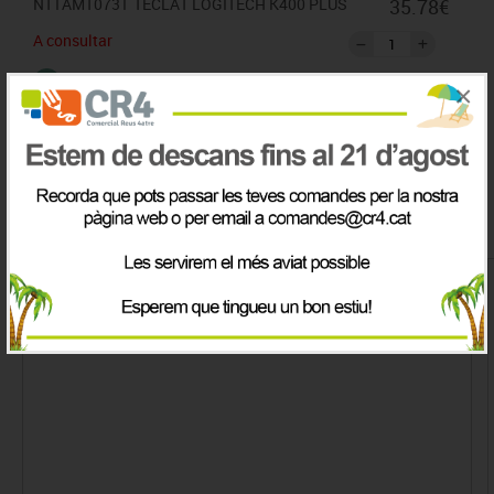
NT1AMT0731
TECLAT LOGITECH K400 PLUS
35.78€
A consultar
×
IVA inclòs
Productes de la mateix categoria