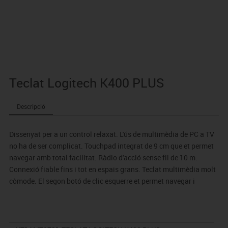
Teclat Logitech K400 PLUS
Descripció
Dissenyat per a un control relaxat. L'ús de multimèdia de PC a TV
no ha de ser complicat. Touchpad integrat de 9 cm que et permet
navegar amb total facilitat. Ràdio d'acció sense fil de 10 m.
Connexió fiable fins i tot en espais grans. Teclat multimèdia molt
còmode. El segon botó de clic esquerre et permet navegar i
seleccionar amb les dues mans.