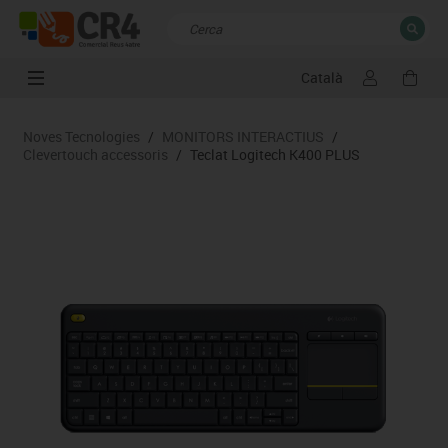
Català
TANCAR
Resultats de la recerca
Noves Tecnologies
/
MONITORS INTERACTIUS
/
Clevertouch accessoris
/
Teclat Logitech K400 PLUS