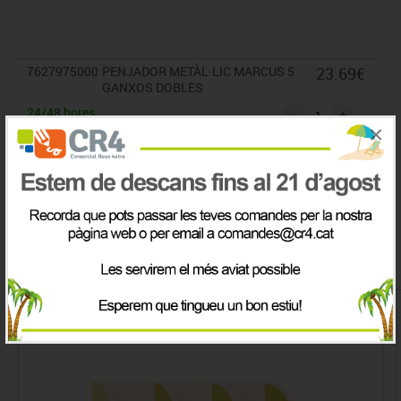
* Requereix muntatge
7627975000
PENJADOR METÀL·LIC MARCUS 5
23.69€
GANXOS DOBLES
24/48 hores
×
IVA inclòs
Productes de la mateix categoria