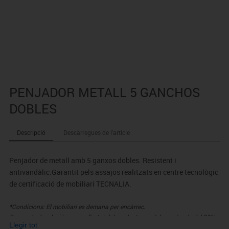
PENJADOR METALL 5 GANCHOS
DOBLES
Descripció
Descàrregues de l'article
Penjador de metall amb 5 ganxos dobles. Resistent i
antivandàlic.Garantit pels assajos realitzats en centre tecnològic
de certificació de mobiliari TECNALIA.
*Condicions: El mobiliari es demana per encàrrec.
En cas de devolució, segons l'estat del producte, no s'abonarà més del 90%
Llegir tot
del valor de la mercaderia.