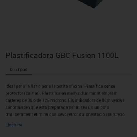
Plastificadora GBC Fusion 1100L
Descripció
Ideal per a la llar o per a la petita oficina. Plastifica sense
protector (carrier). Plastifica en menys d'un minut emprant
carteres de 80 o de 125 microns. Els indicadors de llum verda i
sonor avisen que està preparada per al seu ús, un botó
d'alliberament elimina qualsevol error d'alimentació i la funció
d'apagada automàtica estalvia energia. 2 anys de garantia.
Llegir tot