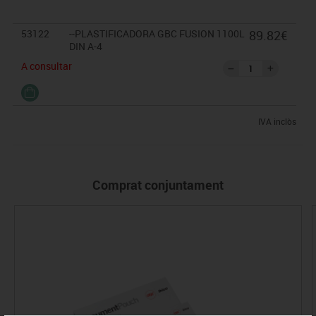
53122
--PLASTIFICADORA GBC FUSION 1100L
89.82€
DIN A-4
A consultar
IVA inclòs
Comprat conjuntament