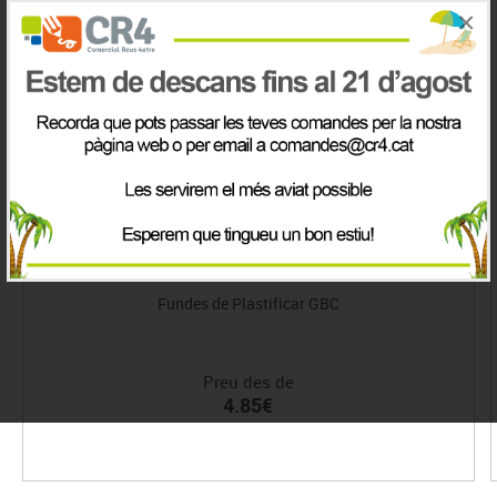
×
Fundes de Plastificar GBC
Preu des de
4.85€