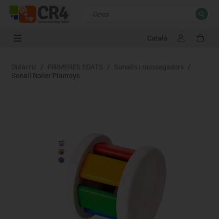
Català
TANCAR
Resultats de la recerca
Didàctic
/
PRIMERES EDATS
/
Sonalls i mossegadors
/
Sonall Roller Plantoys