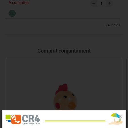
A consultar
IVA inclòs
Comprat conjuntament
×